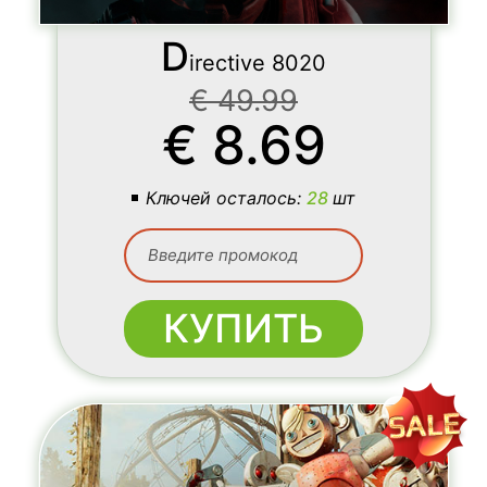
D
irective 8020
€
49.99
€
8.69
Ключей осталось:
28
шт
КУПИТЬ