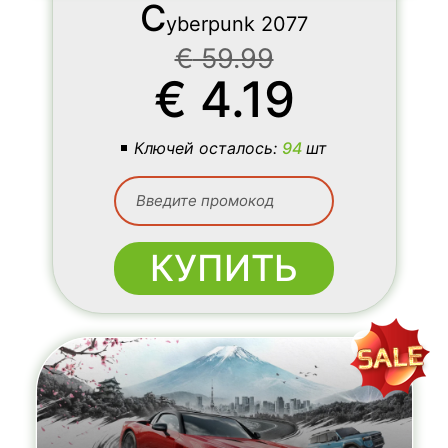
C
yberpunk 2077
€
59.99
€
4.19
Ключей осталось:
94
шт
КУПИТЬ